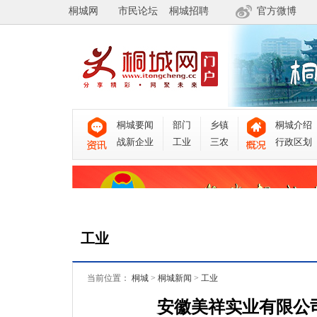
桐城网
市民论坛
桐城招聘
官方微博
桐城要闻
部门
乡镇
桐城介绍
战新企业
工业
三农
行政区划
工业
当前位置：
桐城
>
桐城新闻
>
工业
安徽美祥实业有限公