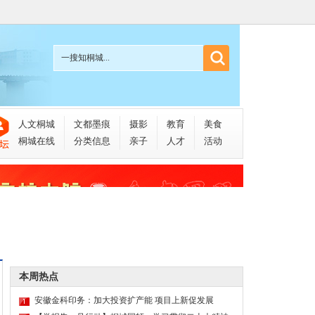
人文桐城
文都墨痕
摄影
教育
美食
桐城在线
分类信息
亲子
人才
活动
本周热点
安徽金科印务：加大投资扩产能 项目上新促发展