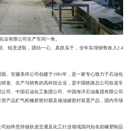
实业有限公司生产车间一角。
创新、锐意进取，团结一心、真抓实干，全年实现销售收入2.4
面。安徽美祥公司创建于1981年，是一家专心致力于石油化
的研发、生产与销售的高科技企业，是中国铁路总公司轨道车
团公司、中国石油化工集团公司、中国海洋石油集团有限公司
主营产品贮气柜橡胶密封膜及储油罐密封装置产品，国内市场
该公司始终坚持做轨道交通及化工行业领域国内知名的橡塑制品