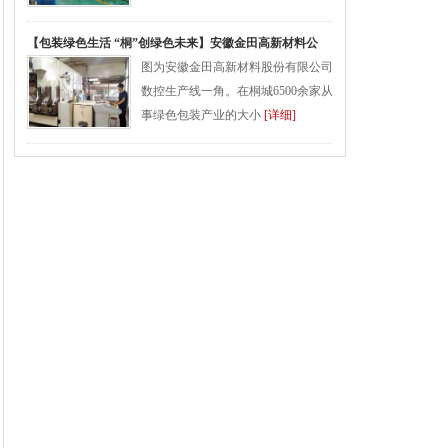
【包装绿色生活 “桐”创绿色未来】安徽金田高新材料公
司：以质取胜 为“绿”筑基
图为安徽金田高新材料股份有限公司
数控生产线一角。在桐城6500余家从
事绿色包装产业的大小
[详细]