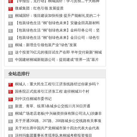
【学报告，见行动】桐城国轩：学习贯彻二十大精神
激情满怀向未来
微威集团：红色引领 发展提质
桐城国轩：项目建设加快衔接 提升产能献礼党的二十
大
【包装绿色生活 “桐”创绿色未来】安徽金田高新材料
公司：以质取胜 为“绿”筑基
【包装绿色生活 “桐”创绿色未来】金科印务公司：坚
守绿色、创新 雄踞中国印刷包装“百强”
【包装绿色生活 “桐”创绿色未来】金日公司：绿色引
领 释放发展新动能
桐城：新理念引领包装产业“绿色”发展
这个投资70亿元的项目试生产在即 半年交付刷新“桐城
速度”
中国建材桐城新能源公司：提前建成“世界一流”基片
生产线 打造新能源产业创新高地
全站总排行
桐城人：重大民生工程引江济淮线路经过你家乡吗？
国务院正式批准引江济淮工程 途径桐城31个村
刘中汉任桐城市委书记
新渡、青草、练潭3条城乡公交线11月30日开通
桐城广场老店老板(中兴融资担保有限公司法人)涉嫌非
法融资被立案调查
关于开通206路、207路、208路城乡公交线路有关事项
的通告
关于对出席中国共产党桐城市第十四次代表大会代表
名单的公示
沃特玛集团董事长李瑶率队来桐城考察投资项目