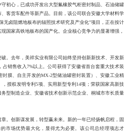
中守初心，已成功开发出大型氟橡胶气柜密封制品、石油储罐
布、客货车配件等新产品。目前，该公司联合安徽大学材料学
保无卤阻燃地板布的辐照技术研究及产业化”项目，正在按计
实现国家高铁地板布的国产化。企业核心竞争力的显著增强，
。
突破。去年，美祥实业有限公司始终坚持创新新技术、开发新
万元，占销售收入7%以上。公司获得了安徽省首台套重大技术装
密封膜、自主开发的MX-2型储油罐密封装置）、安徽工业精
置），授权发明专利5项、实用新型专利14项；荣获国家高新技
服务型制造企业、安徽省技术创新示范企业、桐城市市长质量
篇章。创新谋发展，转型赢未来。新的一年已经扬帆启程，固
内的市场优势最大化，显得尤为必要。该公司总经理项志才