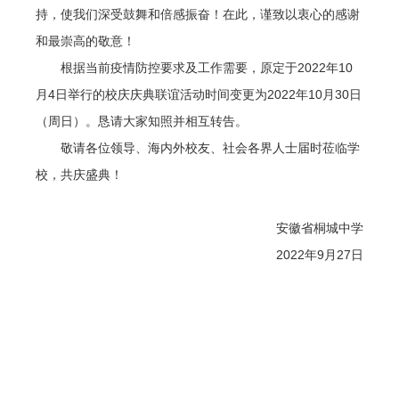
持，使我们深受鼓舞和倍感振奋！在此，谨致以衷心的感谢
动
和最崇高的敬意！
指
根据当前疫情防控要求及工作需要，原定于2022年10
南
月4日举行的校庆庆典联谊活动时间变更为2022年10月30日
（周日）。恳请大家知照并相互转告。
图
敬请各位领导、海内外校友、社会各界人士届时莅临学
影
校，共庆盛典！
传
真
安徽省桐城中学
2022年9月27日
校
友
动
态
捐