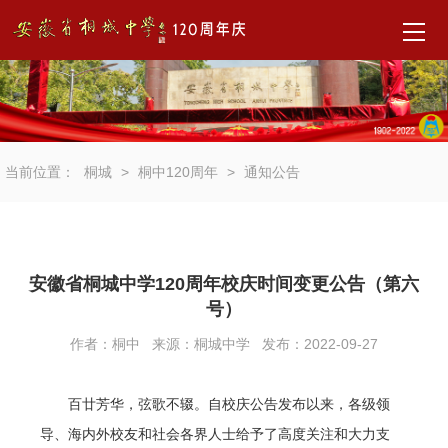
首
页
通
当前位置：
桐城
>
桐中120周年
>
通知公告
知
公
告
安徽省桐城中学120周年校庆时间变更公告（第六
聚
号）
焦
作者：桐中 来源：桐城中学 发布：2022-09-27
校
百廿芳华，弦歌不辍。自校庆公告发布以来，各级领
庆
导、海内外校友和社会各界人士给予了高度关注和大力支
活