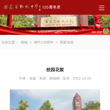
首
页
通
当前位置：
桐城
>
桐中120周年
>
图影传真
知
公
告
校园花絮
聚
作者：徐淼 来源：桐城网 发布：2022-10-29
焦
校
庆
活