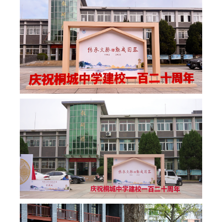
赠
信
息
校
史
回
眸
数
字
校
史
馆