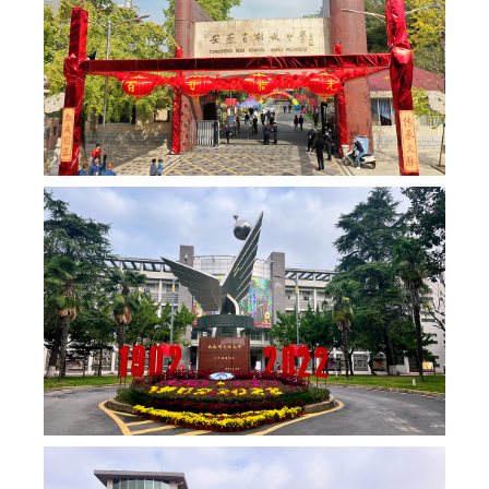
动
指
南
图
影
传
真
校
友
动
态
捐