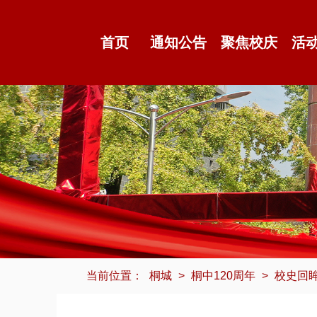
首页
通知公告
聚焦校庆
活
当前位置：
桐城
>
桐中120周年
>
校史回