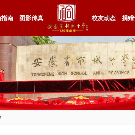
动指南
图影传真
校友动态
捐赠
眸